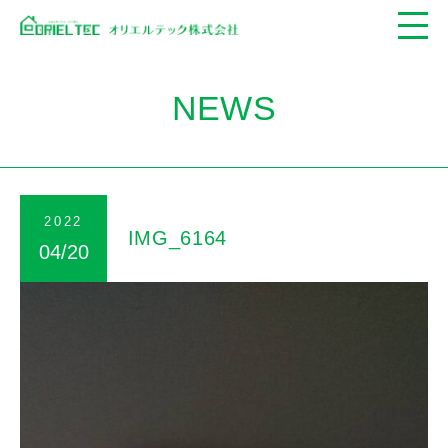
NEWS
2022
IMG_6164
04/20